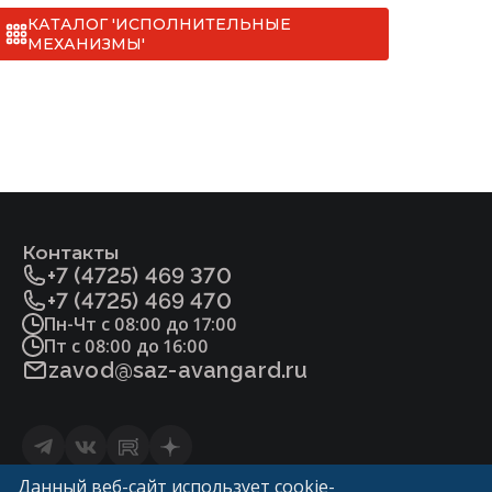
III. Хёндай (до 6,5 тонн)
СС № 032 на клапан отсечной
КАТАЛОГ 'ИСПОЛНИТЕЛЬНЫЕ
односедельный с МИМ [ТУ 3742-013-
МЕХАНИЗМЫ'
IV. Газель (до 1,5 тонн)
22294686-2012].pdf
Фитосанитарный сертификат на клапан
отсечной односедельный с МИМ [ТУ 3742-
013-22294686-2012].pdf
ДС № 032 на клапан отсечной
односедельный с МИМ [ТУ 3742-013-
22294686-2012](нж).pdf
Контакты
+7 (4725) 469 370
+7 (4725) 469 470
Пн-Чт с 08:00 до 17:00
Пт с 08:00 до 16:00
zavod@saz-avangard.ru
Статьи
Данный веб-сайт использует cookie-