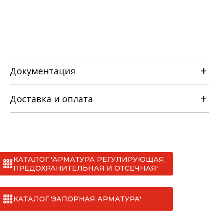
Документация
Доставка и оплата
РЭ на клапан отсечной
односедельный с МИМ [ТУ 3742-013-
22294686-2012].pdf
КАТАЛОГ 'АРМАТУРА РЕГУЛИРУЮЩАЯ,
Сертификаты
*
ПРЕДОХРАНИТЕЛЬНАЯ И ОТСЕЧНАЯ'
I. МАН (до 20 тонн)
ДС № 010 на клапан отсечной
односедельный с МИМ [ТУ 3742-013-
КАТАЛОГ 'ЗАПОРНАЯ АРМАТУРА'
II. Мерседес (до 20 тонн)
22294686-2012].pdf