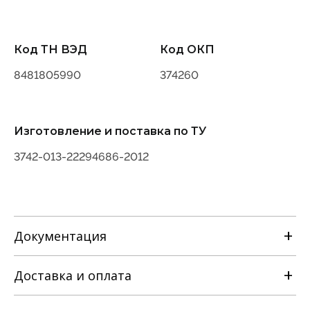
Код ТН ВЭД
Код ОКП
8481805990
374260
Изготовление и поставка по ТУ
3742-013-22294686-2012
Документация
Доставка и оплата
РЭ на клапан отсечной
односедельный с МИМ [ТУ 3742-013-