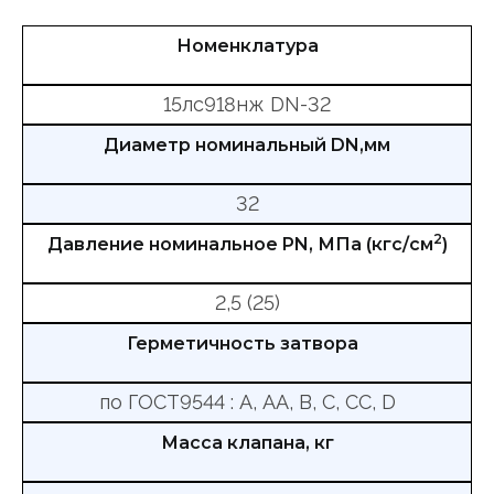
Номенклатура
15лс918нж DN-32
Диаметр номинальный DN,мм
32
2
Давление номинальное PN, МПа (кгс/см
)
2,5 (25)
Герметичность затвора
по ГОСТ9544 : А, АА, В, С, СС, D
Масса клапана, кг