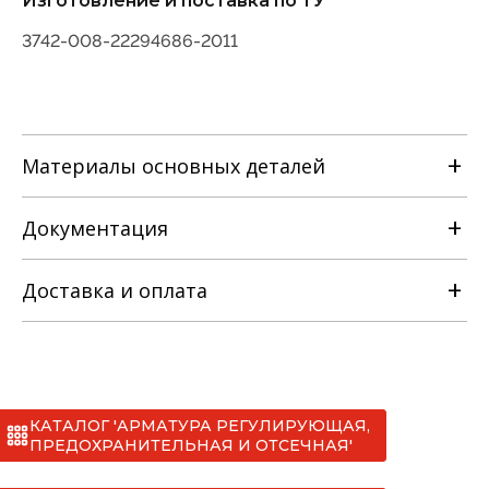
Изготовление и поставка по ТУ
3742-008-22294686-2011
Материалы основных деталей
Документация
Наименование детали
Доставка и оплата
Руководство по эксплуатации
Материальное исполнение
с
Сертификаты
КАТАЛОГ 'АРМАТУРА РЕГУЛИРУЮЩАЯ,
*
ПРЕДОХРАНИТЕЛЬНАЯ И ОТСЕЧНАЯ'
лс
СС №012 клапаны запорные ТУ 3742-008-
I. МАН (до 20 тонн)