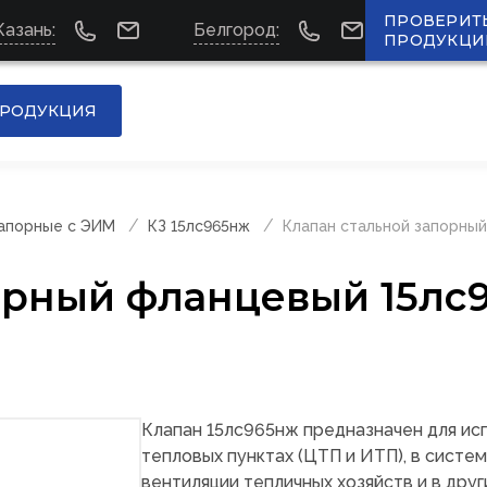
ПРОВЕРИТ
Казань:
Белгород:
ПРОДУКЦИ
РОДУКЦИЯ
запорные с ЭИМ
КЗ 15лс965нж
Клапан стальной запорны
орный фланцевый 15лс
Клапан 15лс965нж предназначен для ис
тепловых пунктах (ЦТП и ИТП), в систе
вентиляции тепличных хозяйств и в друг