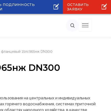
Ь ПОДЛИННОСТЬ
ОСТАВИТЬ
И
ЗАЯВКУ
й фланцевый 15лс965нж DN300
965нж DN300
пользования на центральных и индивидуальных
мах горячего водоснабжения, системах приточной
их областях народного хозяйства, в качестве