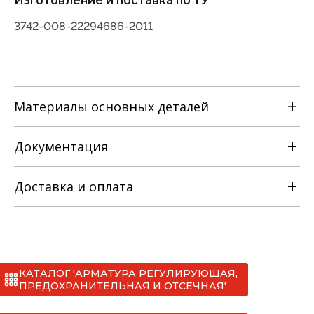
Изготовление и поставка по ТУ
3742-008-22294686-2011
Материалы основных деталей
Документация
Наименование детали
Доставка и оплата
Руководство по эксплуатации
Материальное исполнение
с
Сертификаты
КАТАЛОГ 'АРМАТУРА РЕГУЛИРУЮЩАЯ,
*
ПРЕДОХРАНИТЕЛЬНАЯ И ОТСЕЧНАЯ'
лс
СС №012 клапаны запорные ТУ 3742-008-
I. МАН (до 20 тонн)