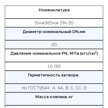
Номенклатура
15нж965нж DN-20
Диаметр номинальный DN,мм
20
2
Давление номинальное PN, МПа (кгс/см
)
1,6 (16)
Герметичность затвора
по ГОСТ9544 : А, АА, В, С, СС, D
Масса клапана, кг