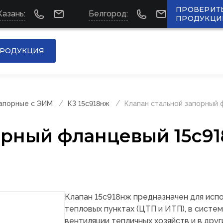
ПРОВЕРИТ
Казань:
Белгород:
ПРОДУКЦИ
РОДУКЦИЯ
запорные с ЭИМ
КЗ 15с918нж
Клапан стальной запорный 
орный фланцевый 15с9
Клапан 15с918нж предназначен для исп
тепловых пунктах (ЦТП и ИТП), в систе
вентиляции тепличных хозяйств и в друг