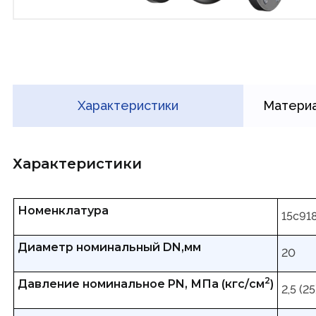
Характеристики
Материа
Характеристики
Номенклатура
15с91
Диаметр номинальный DN,мм
20
2
Давление номинальное PN, МПа (кгс/см
)
2,5 (25