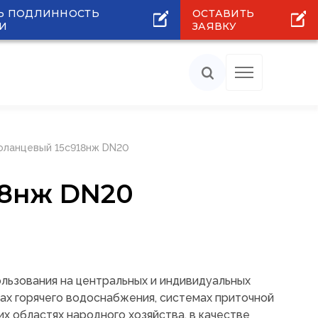
Ь ПОДЛИННОСТЬ
ОСТАВИТЬ
И
ЗАЯВКУ
фланцевый 15с918нж DN20
18нж DN20
ользования на центральных и индивидуальных
мах горячего водоснабжения, системах приточной
их областях народного хозяйства, в качестве