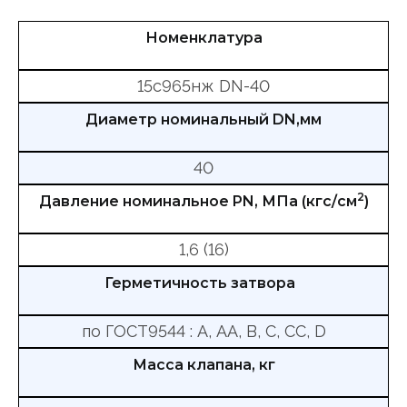
Номенклатура
15с965нж DN-40
Диаметр номинальный DN,мм
40
2
Давление номинальное PN, МПа (кгс/см
)
1,6 (16)
Герметичность затвора
по ГОСТ9544 : А, АА, В, С, СС, D
Масса клапана, кг