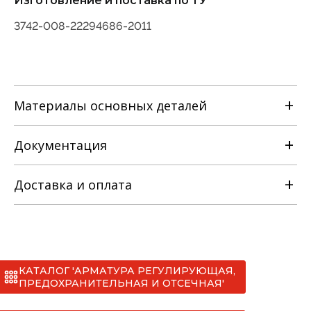
Изготовление и поставка по ТУ
3742-008-22294686-2011
Материалы основных деталей
Документация
Наименование детали
Доставка и оплата
Руководство по эксплуатации
Материальное исполнение
с
Сертификаты
КАТАЛОГ 'АРМАТУРА РЕГУЛИРУЮЩАЯ,
*
ПРЕДОХРАНИТЕЛЬНАЯ И ОТСЕЧНАЯ'
лс
СС №012 клапаны запорные ТУ 3742-008-
I. МАН (до 20 тонн)