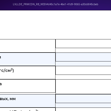
м
2
гс/см
)
а
вых, мм
2