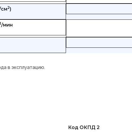
2
/см
)
3
/мин
ода в эксплуатацию.
Код ОКПД 2