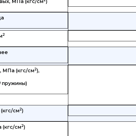
ых, МПа (кгс/см
)
ца
2
м
нее
2
 МПа (кгс/см
),
№ пружины)
2
(кгс/см
)
2
 (кгс/см
)