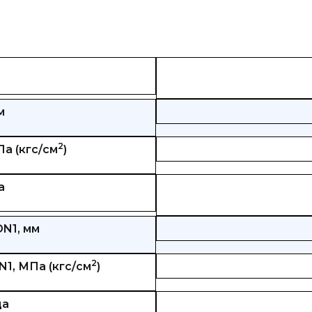
м
2
а (кгс/см
)
а
N1, мм
2
1, МПа (кгс/см
)
ца