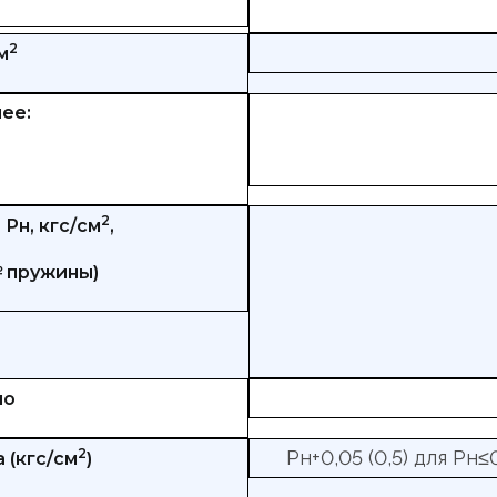
2
м
ее:
2
Рн, кгс/см
,
№ пружины)
но
2
Рн+0,05 (0,5) для Рн≤
 (кгс/см
)