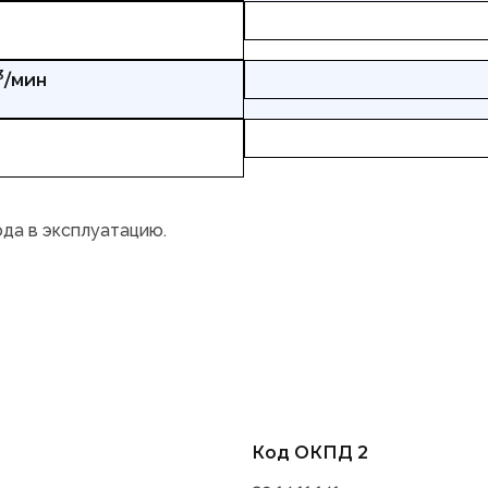
3
/мин
ода в эксплуатацию.
Код ОКПД 2