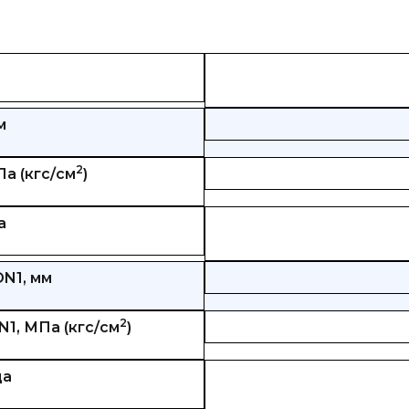
м
2
а (кгс/см
)
а
N1, мм
2
1, МПа (кгс/см
)
ца