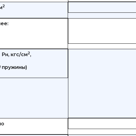
2
м
ее:
2
Рн, кгс/см
,
№ пружины)
но