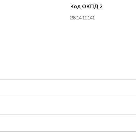
Код ОКПД 2
28.14.11.141
ние
лс
2294686-2009].pdf