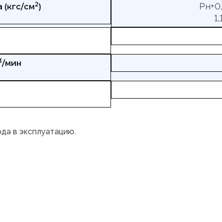
2
Рн+0,
 (кгс/см
)
1
3
/мин
ода в эксплуатацию.