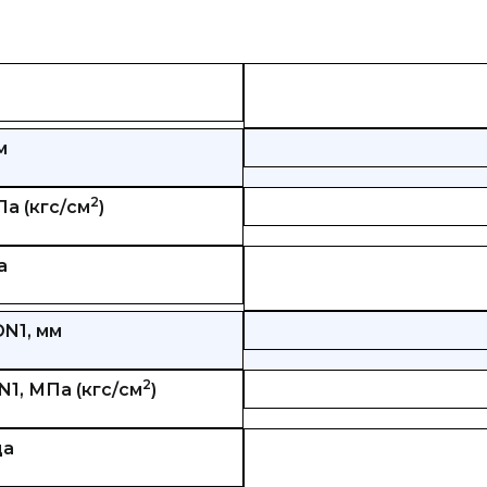
м
2
а (кгс/см
)
а
N1, мм
2
1, МПа (кгс/см
)
ца