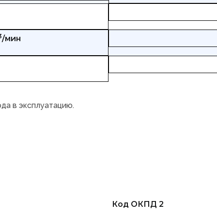
3
/мин
ода в эксплуатацию.
Код ОКПД 2