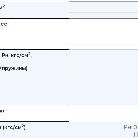
2
м
ее:
2
Рн, кгс/см
,
№ пружины)
но
2
Рн+0,
 (кгс/см
)
1