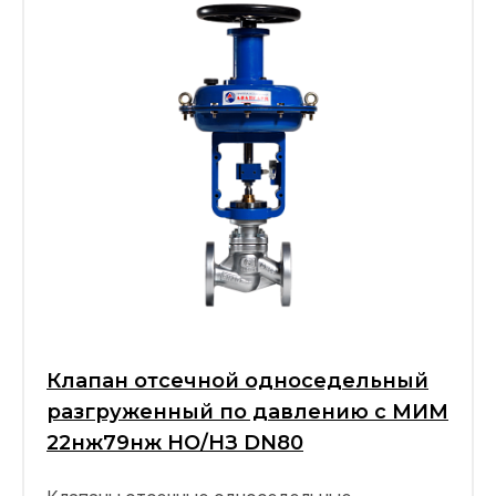
Клапан отсечной односедельный
разгруженный по давлению с МИМ
22нж79нж НО/НЗ DN80