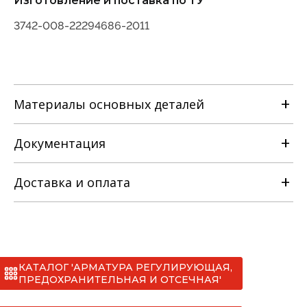
Изготовление и поставка по ТУ
3742-008-22294686-2011
Материалы основных деталей
Документация
Наименование детали
Доставка и оплата
Руководство по эксплуатации
Материальное исполнение
с
Сертификаты
КАТАЛОГ 'АРМАТУРА РЕГУЛИРУЮЩАЯ,
*
ПРЕДОХРАНИТЕЛЬНАЯ И ОТСЕЧНАЯ'
лс
СС №012 клапаны запорные ТУ 3742-008-
I. МАН (до 20 тонн)