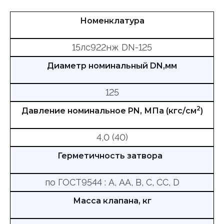
Номенклатура
15лс922нж DN-125
Диаметр номинальный DN,мм
125
2
Давление номинальное PN, МПа (кгс/см
)
4,0 (40)
Герметичность затвора
по ГОСТ9544 : А, АА, В, С, СС, D
Масса клапана, кг