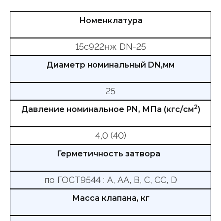
Номенклатура
15с922нж DN-25
Диаметр номинальный DN,мм
25
2
Давление номинальное PN, МПа (кгс/см
)
4,0 (40)
Герметичность затвора
по ГОСТ9544 : А, АА, В, С, СС, D
Масса клапана, кг