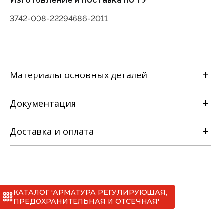
Изготовление и поставка по ТУ
3742-008-22294686-2011
Материалы основных деталей
Документация
Наименование детали
Доставка и оплата
Руководство по эксплуатации
Материальное исполнение
с
Сертификаты
КАТАЛОГ 'АРМАТУРА РЕГУЛИРУЮЩАЯ,
*
ПРЕДОХРАНИТЕЛЬНАЯ И ОТСЕЧНАЯ'
лс
СС №012 клапаны запорные ТУ 3742-008-
I. МАН (до 20 тонн)