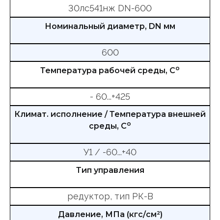
30лс541нж DN-600
Номинальный диаметр, DN мм
600
о
Температура рабочей среды, С
- 60...+425
Климат. исполнение / Температура внешней
о
среды, С
У1 / -60...+40
Тип управления
редуктор, тип РК-В
Давление, МПа (кгс/см²)