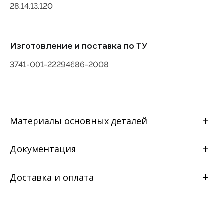
28.14.13.120
Изготовление и поставка по ТУ
3741-001-22294686-2008
Материалы основных деталей
Наименование детали
Документация
Материальное исполнение корпусных
с
деталей
лс
Марка материала
нж
Корпус, крышка
Доставка и оплата
Сталь 25Л ГОСТ977
РЭ на задвижку клиновую с
ГОСТ21357
Сталь 20ГЛ
выдвижным и невыдвижным
Клин
шпинделем [ТУ 3741-001-22294686-
Сталь 12Х18Н9ТЛ ГОСТ977
Сталь 25Л ГОСТ977
ГОСТ21357
2008].pdf