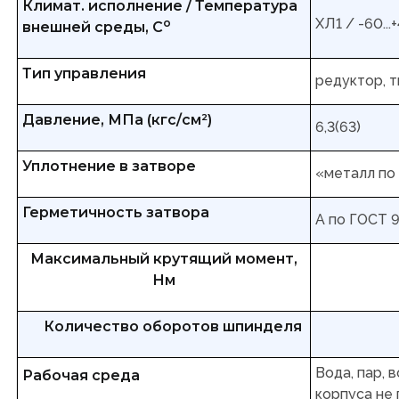
Климат. исполнение / Температура
ХЛ1 / -60...
о
внешней среды, С
Тип управления
редуктор, т
Давление, МПа (кгс/см²)
6,3(63)
Уплотнение в затворе
«металл по
Герметичность затвора
А по ГОСТ 
Максимальный крутящий момент,
Нм
Количество оборотов шпинделя
Вода, пар, 
Рабочая среда
корпуса не 