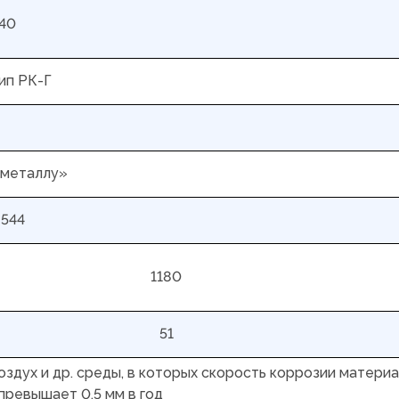
+40
ип РК-Г
 металлу»
9544
1180
51
воздух и др. среды, в которых скорость коррозии матери
превышает 0,5 мм в год