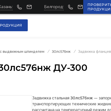
ПРОВЕРИТ
Казань:
Белгород:
ПРОДУКЦИ
РОДУКЦИЯ
 с выдвижным шпинделем
30лс576нж
Задвижка фланцев
30лс576нж ДУ-300
Задвижка стальная
30лс576нж
— запорн
транспортирующих технические жидкие с
рассчитана на температурный режим до