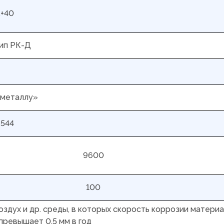
.+40
тип РК-Д
 металлу»
9544
9600
100
воздух и др. среды, в которых скорость коррозии матери
превышает 0,5 мм в год