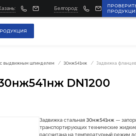
ПРОВЕРИТ
Казань:
Белгород:
ПРОДУКЦИ
РОДУКЦИЯ
 с выдвижным шпинделем
30нж541нж
Задвижка фланце
 30нж541нж DN1200
Задвижка стальная
30нж541нж
— запор
транспортирующих технические жидкие с
рассчитана на температурный режим до