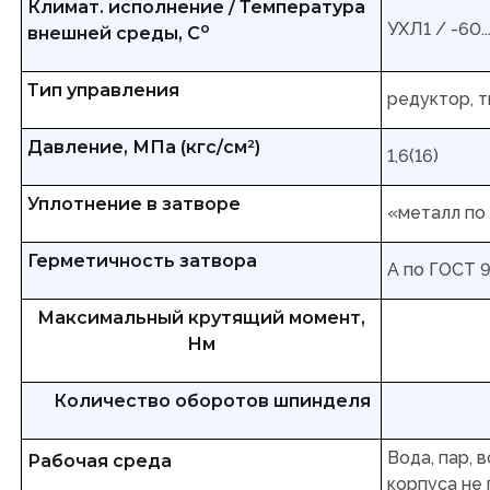
Климат. исполнение / Температура
УХЛ1 / -60..
о
внешней среды, С
Тип управления
редуктор, 
Давление, МПа (кгс/см²)
1,6(16)
Уплотнение в затворе
«металл по
Герметичность затвора
А по ГОСТ 
Максимальный крутящий момент,
Нм
Количество оборотов шпинделя
Вода, пар, 
Рабочая среда
корпуса не 