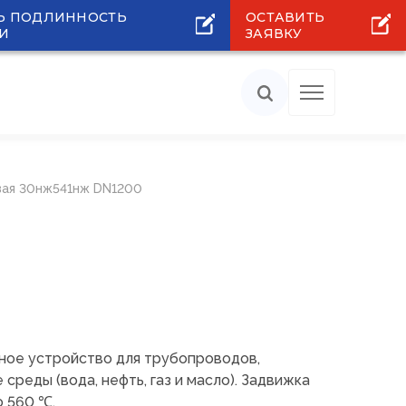
Ь ПОДЛИННОСТЬ
ОСТАВИТЬ
И
ЗАЯВКУ
вая 30нж541нж DN1200
ное устройство для трубопроводов,
реды (вода, нефть, газ и масло). Задвижка
 560 ℃.