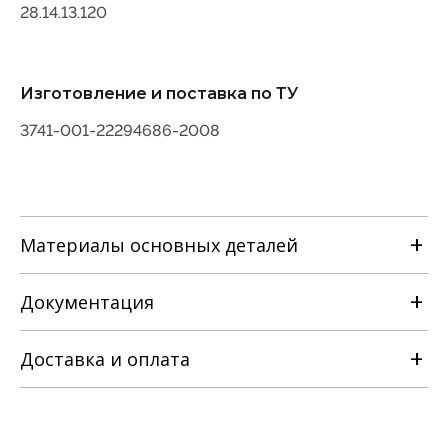
28.14.13.120
Изготовление и поставка по ТУ
3741-001-22294686-2008
Материалы основных деталей
Наименование детали
Документация
Материальное исполнение корпусных
с
деталей
лс
Марка материала
нж
Корпус, крышка
Доставка и оплата
Сталь 25Л ГОСТ977
РЭ на задвижку клиновую с
ГОСТ21357
Сталь 20ГЛ
выдвижным и невыдвижным
Клин
шпинделем [ТУ 3741-001-22294686-
Сталь 12Х18Н9ТЛ ГОСТ977
Сталь 25Л ГОСТ977
ГОСТ21357
2008].pdf