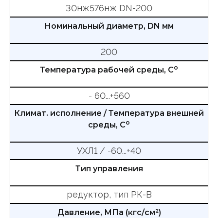
30нж576нж DN-200
Номинальный диаметр, DN мм
200
о
Температура рабочей среды, С
- 60...+560
Климат. исполнение / Температура внешней
о
среды, С
УХЛ1 / -60...+40
Тип управления
редуктор, тип РК-В
Давление, МПа (кгс/см²)