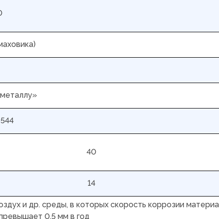
0
маховика)
 металлу»
9544
40
14
воздух и др. среды, в которых скорость коррозии матери
превышает 0,5 мм в год