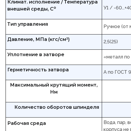
Климат. исполнение / Температура
У1 / -60...+4
о
внешней среды, С
Тип управления
Ручное (от 
Давление, МПа (кгс/см²)
2,5(25)
Уплотнение в затворе
«металл по
Герметичность затвора
А по ГОСТ 
Максимальный крутящий момент,
Нм
Количество оборотов шпинделя
Вода, пар, 
Рабочая среда
корпуса не 