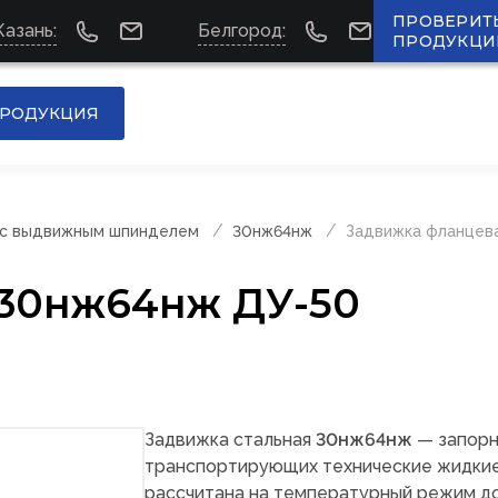
ПРОВЕРИТ
Казань:
Белгород:
ПРОДУКЦИ
РОДУКЦИЯ
 с выдвижным шпинделем
30нж64нж
Задвижка фланцев
 30нж64нж ДУ-50
Задвижка стальная
30нж64нж
— запорн
транспортирующих технические жидкие с
рассчитана на температурный режим до