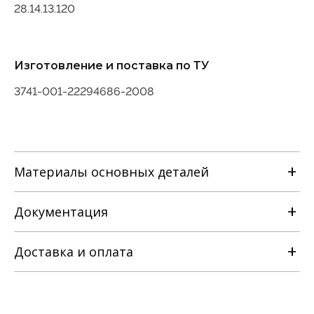
28.14.13.120
Изготовление и поставка по ТУ
3741-001-22294686-2008
Материалы основных деталей
Наименование детали
Документация
Материальное исполнение корпусных
с
деталей
лс
Марка материала
нж
Корпус, крышка
Доставка и оплата
Сталь 25Л ГОСТ977
РЭ на задвижку клиновую с
ГОСТ21357
Сталь 20ГЛ
выдвижным и невыдвижным
Клин
шпинделем [ТУ 3741-001-22294686-
Сталь 12Х18Н9ТЛ ГОСТ977
Сталь 25Л ГОСТ977
ГОСТ21357
2008].pdf