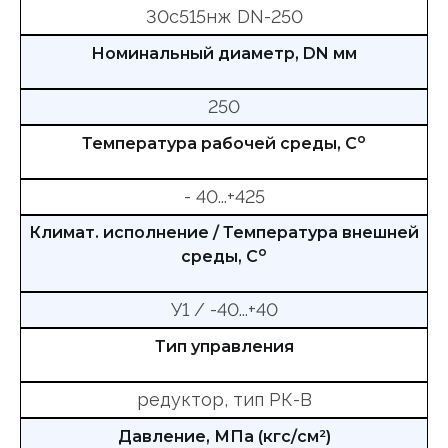
30с515нж DN-250
Номинальный диаметр, DN мм
250
о
Температура рабочей среды, С
- 40...+425
Климат. исполнение / Температура внешней
о
среды, С
У1 / -40...+40
Тип управления
редуктор, тип РК-В
Давление, МПа (кгс/см²)