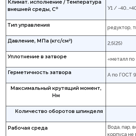
Климат. исполнение / Температура
У1 / -40...+4
о
внешней среды, С
Тип управления
редуктор, 
Давление, МПа (кгс/см²)
2,5(25)
Уплотнение в затворе
«металл по
Герметичность затвора
А по ГОСТ 
Максимальный крутящий момент,
Нм
Количество оборотов шпинделя
Вода, пар, 
Рабочая среда
корпуса не 