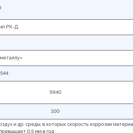
0
тип РК-Д
 металлу»
9544
9940
100
воздух и др. среды, в которых скорость коррозии матери
превышает 0,5 мм в год