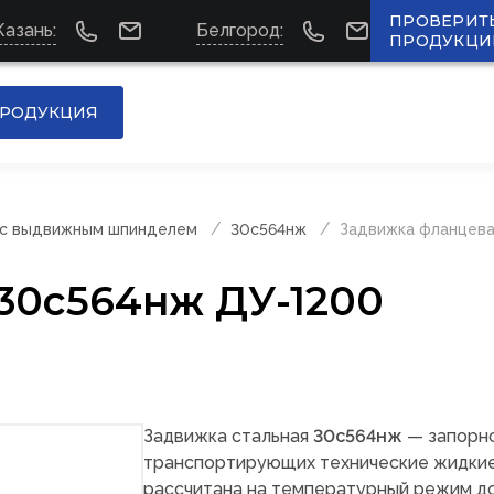
ПРОВЕРИТ
Казань:
Белгород:
ПРОДУКЦИ
РОДУКЦИЯ
 с выдвижным шпинделем
30с564нж
Задвижка фланцева
30с564нж ДУ-1200
Задвижка стальная
30с564нж
— запорно
транспортирующих технические жидкие с
рассчитана на температурный режим до