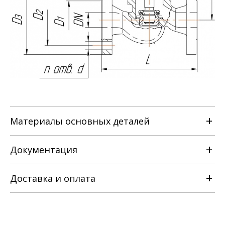
Материалы основных деталей
Документация
Наименование детали
Доставка и оплата
РЭ на клапан регулирующий
Марка материала
односедельный с ЭИМ 3742-002-
22294686-2005.pdf