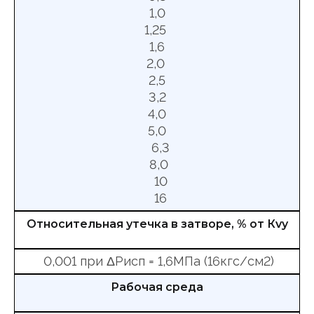
1,0
1,25
1,6
2,0
2,5
3,2
4,0
5,0
6,3
8,0
10
16
Относительная утечка в затворе, % от Кvy
0,001 при ΔРисп = 1,6МПа (16кгс/см2)
Рабочая среда