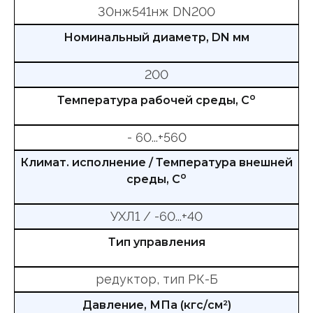
30нж541нж DN200
Номинальный диаметр, DN мм
200
о
Температура рабочей среды, С
- 60...+560
Климат. исполнение / Температура внешней
о
среды, С
УХЛ1 / -60...+40
Тип управления
редуктор, тип РК-Б
Давление, МПа (кгс/см²)