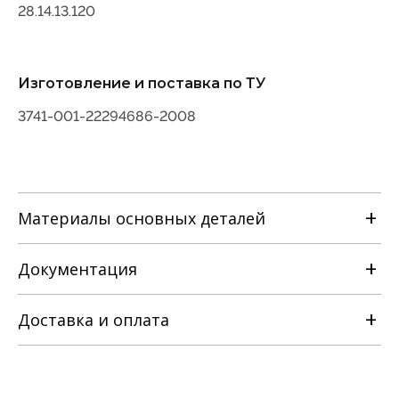
28.14.13.120
Изготовление и поставка по ТУ
3741-001-22294686-2008
Материалы основных деталей
Наименование детали
Документация
Материальное исполнение корпусных
с
деталей
лс
Марка материала
нж
Корпус, крышка
Доставка и оплата
Сталь 25Л ГОСТ977
РЭ на задвижку клиновую с
ГОСТ21357
Сталь 20ГЛ
выдвижным и невыдвижным
Клин
шпинделем [ТУ 3741-001-22294686-
Сталь 12Х18Н9ТЛ ГОСТ977
Сталь 25Л ГОСТ977
ГОСТ21357
2008].pdf