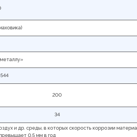
0
маховика)
 металлу»
9544
200
34
воздух и др. среды, в которых скорость коррозии матери
превышает 0,5 мм в год