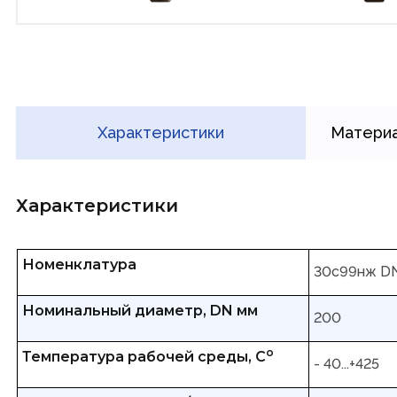
Характеристики
Материа
Характеристики
Номенклатура
30с99нж D
Номинальный диаметр, DN мм
200
о
Температура рабочей среды, С
- 40...+425