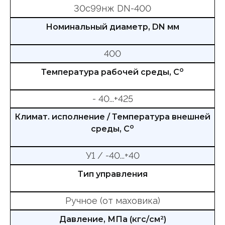
30с99нж DN-400
Номинальный диаметр, DN мм
400
о
Температура рабочей среды, С
- 40...+425
Климат. исполнение / Температура внешней
о
среды, С
У1 / -40...+40
Тип управления
Ручное (от маховика)
Давление, МПа (кгс/см²)