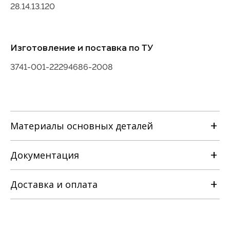
28.14.13.120
Изготовление и поставка по ТУ
3741-001-22294686-2008
Материалы основных деталей
Наименование детали
Документация
Материальное исполнение корпусных
с
деталей
лс
Марка материала
нж
Корпус, крышка
Доставка и оплата
Сталь 25Л ГОСТ977
РЭ на задвижку клиновую с
ГОСТ21357
Сталь 20ГЛ
выдвижным и невыдвижным
Клин
шпинделем [ТУ 3741-001-22294686-
Сталь 12Х18Н9ТЛ ГОСТ977
Сталь 25Л ГОСТ977
ГОСТ21357
2008].pdf